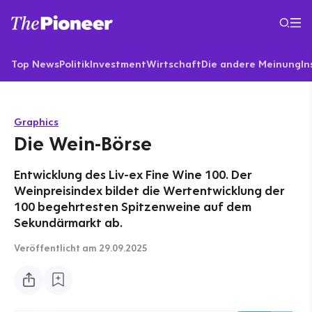
Top News
Politik
Investment
Wirtschaft
Die andere Meinung
In
Graphics
Die Wein-Börse
Entwicklung des Liv-ex Fine Wine 100. Der
Weinpreisindex bildet die Wertentwicklung der
100 begehrtesten Spitzenweine auf dem
Sekundärmarkt ab.
Veröffentlicht
am 29.09.2025