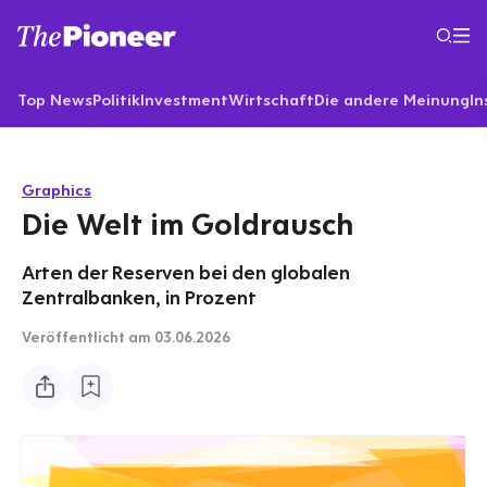
Top News
Politik
Investment
Wirtschaft
Die andere Meinung
In
Graphics
Die Welt im Goldrausch
Arten der Reserven bei den globalen
Zentralbanken, in Prozent
Veröffentlicht
am 03.06.2026