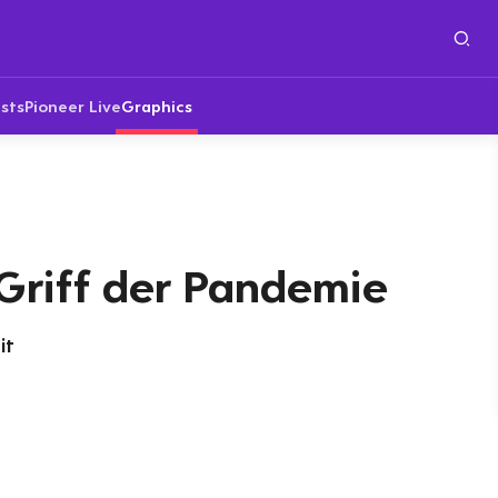
sts
Pioneer Live
Graphics
Griff der Pandemie
it