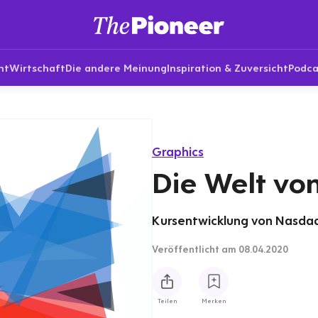
nt
Wirtschaft
Die andere Meinung
Inspiration & Zuversicht
Podca
Graphics
Die Welt vo
Kursentwicklung von Nasdaq 
Veröffentlicht
am 08.04.2020
Teilen
Merken