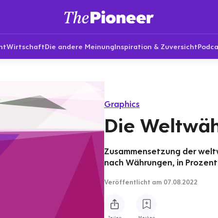
nt
Wirtschaft
Die andere Meinung
Inspiration & Zuversicht
Podca
Graphics
Die Weltwäh
Zusammensetzung der weltwe
nach Währungen, in Prozent
Veröffentlicht
am 07.08.2022
Teilen
Merken