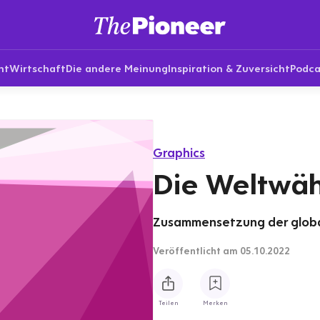
nt
Wirtschaft
Die andere Meinung
Inspiration & Zuversicht
Podca
Graphics
Die Weltwäh
Zusammensetzung der global
Veröffentlicht
am 05.10.2022
Teilen
Merken