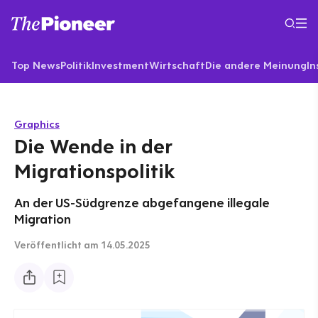
Top News
Politik
Investment
Wirtschaft
Die andere Meinung
In
Graphics
Die Wende in der
Migrationspolitik
An der US-Südgrenze abgefangene illegale
Migration
Veröffentlicht
am 14.05.2025