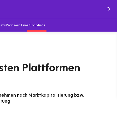
sts
Pioneer Live
Graphics
sten Plattformen
nehmen nach Marktkapitalisierung bzw.
erung