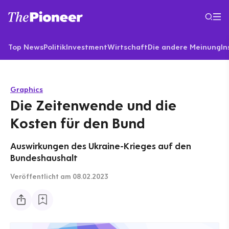
Top News
Politik
Investment
Wirtschaft
Die andere Meinung
In
Graphics
Die Zeitenwende und die
Kosten für den Bund
Auswirkungen des Ukraine-Krieges auf den
Bundeshaushalt
Veröffentlicht
am 08.02.2023