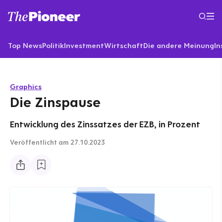
Top News
Politik
Investment
Wirtschaft
Die andere Meinung
In
Graphics
Die Zinspause
Entwicklung des Zinssatzes der EZB, in Prozent
Veröffentlicht
am 27.10.2023