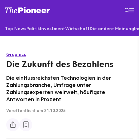
Top News
Politik
Investment
Wirtschaft
Die andere Meinung
In
Graphics
Die Zukunft des Bezahlens
Die einflussreichsten Technologien in der
Zahlungsbranche, Umfrage unter
Zahlungsexperten weltweit, häufigste
Antworten in Prozent
Veröffentlicht
am 21.10.2025