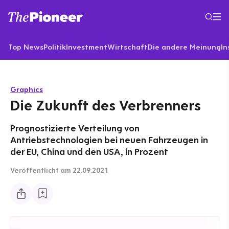
Top News
Politik
Investment
Wirtschaft
Die andere Meinung
In
Graphics
Die Zukunft des Verbrenners
Prognostizierte Verteilung von
Antriebstechnologien bei neuen Fahrzeugen in
der EU, China und den USA, in Prozent
Veröffentlicht
am 22.09.2021