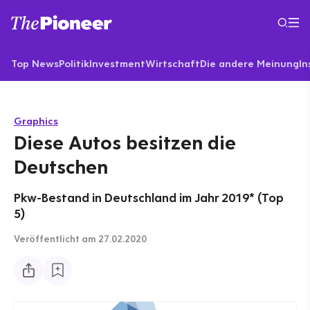
Top News
Politik
Investment
Wirtschaft
Die andere Meinung
In
Graphics
Diese Autos besitzen die
Deutschen
Pkw-Bestand in Deutschland im Jahr 2019* (Top
5)
Veröffentlicht
am 27.02.2020