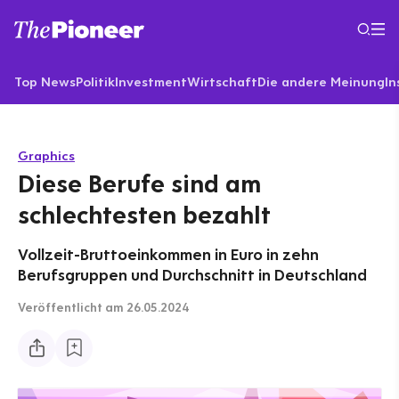
Top News
Politik
Investment
Wirtschaft
Die andere Meinung
In
Graphics
Diese Berufe sind am
schlechtesten bezahlt
Vollzeit-Bruttoeinkommen in Euro in zehn
Berufsgruppen und Durchschnitt in Deutschland
Veröffentlicht
am 26.05.2024