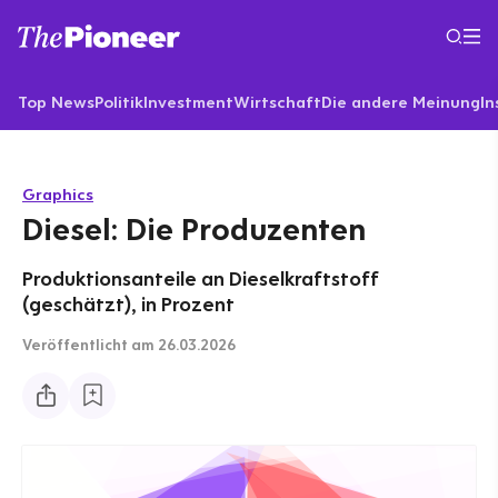
Top News
Politik
Investment
Wirtschaft
Die andere Meinung
In
Graphics
Diesel: Die Produzenten
Produktionsanteile an Dieselkraftstoff
(geschätzt), in Prozent
Veröffentlicht
am 26.03.2026