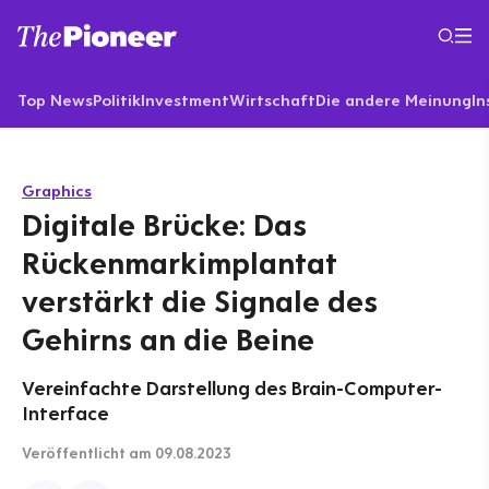
Top News
Politik
Investment
Wirtschaft
Die andere Meinung
In
Graphics
Digitale Brücke: Das
Rückenmarkimplantat
verstärkt die Signale des
Gehirns an die Beine
Vereinfachte Darstellung des Brain-Computer-
Interface
Veröffentlicht
am 09.08.2023