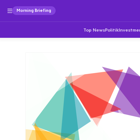
Morning Briefing
Top News
Politik
Investme