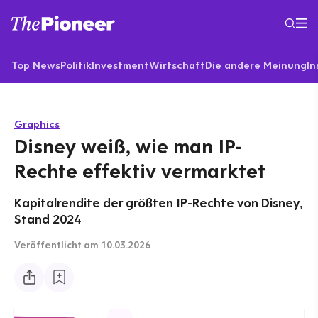
Top News
Politik
Investment
Wirtschaft
Die andere Meinung
In
Graphics
Disney weiß, wie man IP-
Rechte effektiv vermarktet
Kapitalrendite der größten IP-Rechte von Disney,
Stand 2024
Veröffentlicht
am 10.03.2026