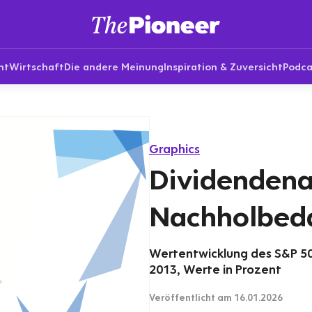
nt
Wirtschaft
Die andere Meinung
Inspiration & Zuversicht
Podca
Graphics
Dividendena
Nachholbed
Wertentwicklung des S&P 500
2013, Werte in Prozent
Veröffentlicht
am 16.01.2026