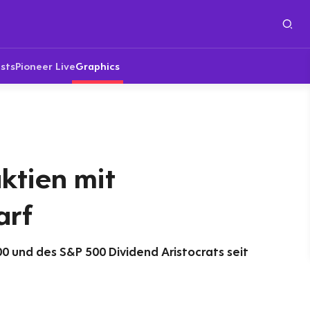
sts
Pioneer Live
Graphics
ktien mit
arf
 und des S&P 500 Dividend Aristocrats seit