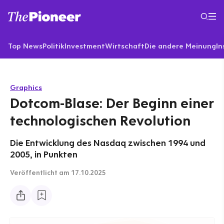
Top News
Politik
Investment
Wirtschaft
Die andere Meinung
In
Graphics
Dotcom-Blase: Der Beginn einer
technologischen Revolution
Die Entwicklung des Nasdaq zwischen 1994 und
2005, in Punkten
Veröffentlicht
am 17.10.2025