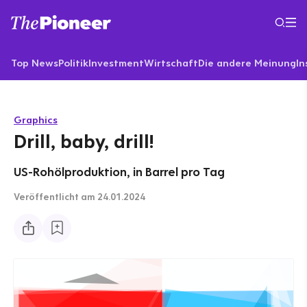
Top News
Politik
Investment
Wirtschaft
Die andere Meinung
In
Graphics
Drill, baby, drill!
US-Rohölproduktion, in Barrel pro Tag
Veröffentlicht
am 24.01.2024