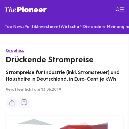
Top News
Politik
Investment
Wirtschaft
Die andere Meinung
In
Graphics
Drückende Strompreise
Strompreise für Industrie (inkl. Stromsteuer) und
Haushalte in Deutschland, in Euro-Cent je kWh
Veröffentlicht
am 13.06.2019