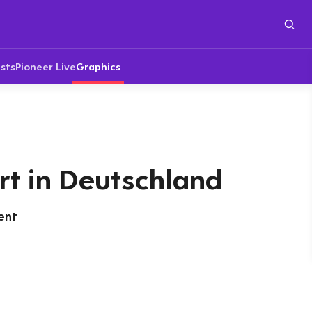
sts
Pioneer Live
Graphics
rt in Deutschland
ent