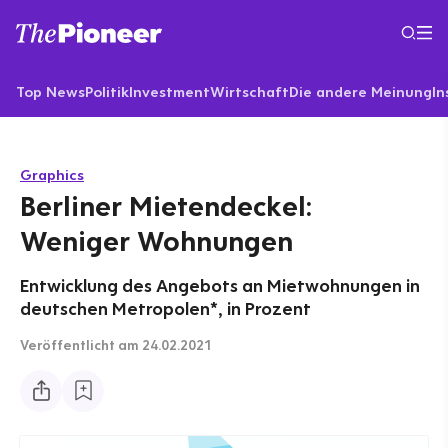
Top News
Politik
Investment
Wirtschaft
Die andere Meinung
In
Graphics
Berliner Mietendeckel:
Weniger Wohnungen
Entwicklung des Angebots an Mietwohnungen in
deutschen Metropolen*, in Prozent
Veröffentlicht
am 24.02.2021