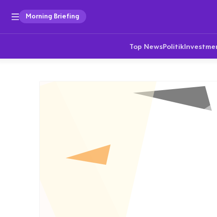
Morning Briefing
Top News
Politik
Investme