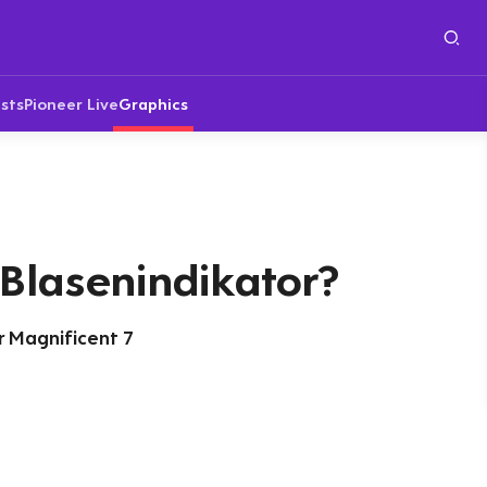
sts
Pioneer Live
Graphics
 Blasenindikator?
r Magnificent 7