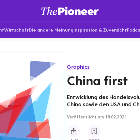
nt
Wirtschaft
Die andere Meinung
Inspiration & Zuversicht
Podca
Graphics
China first
Entwicklung des Handelsvolu
China sowie den USA und Chin
Veröffentlicht
am 18.02.2021
Teilen
Merken