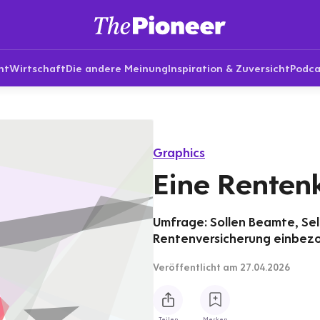
nt
Wirtschaft
Die andere Meinung
Inspiration & Zuversicht
Podca
Graphics
Eine Rentenk
Umfrage: Sollen Beamte, Selb
Rentenversicherung einbez
Veröffentlicht
am 27.04.2026
Teilen
Merken