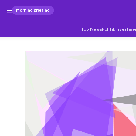
Morning Briefing
Top News
Politik
Investme