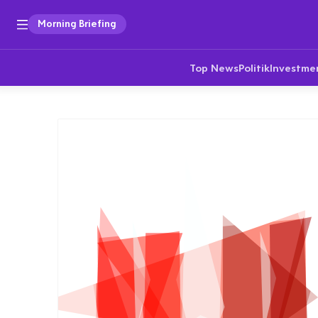
Morning Briefing
Top News
Politik
Investme