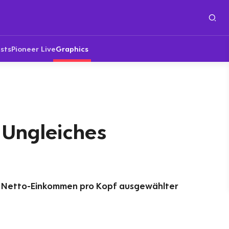
sts
Pioneer Live
Graphics
Ungleiches
d
hes Netto-Einkommen pro Kopf ausgewählter