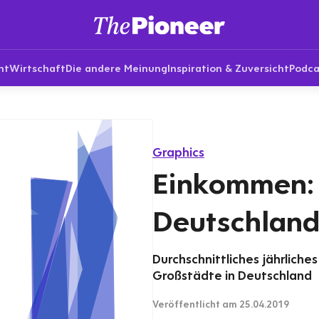
nt
Wirtschaft
Die andere Meinung
Inspiration & Zuversicht
Podca
Graphics
Einkommen: 
Deutschlan
Durchschnittliches jährlic
Großstädte in Deutschland
Veröffentlicht
am 25.04.2019