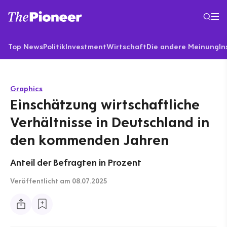
Top News
Politik
Investment
Wirtschaft
Die andere Meinung
In
Graphics
Einschätzung wirtschaftliche
Verhältnisse in Deutschland in
den kommenden Jahren
Anteil der Befragten in Prozent
Veröffentlicht
am 08.07.2025