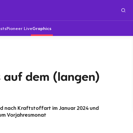
sts
Pioneer Live
Graphics
s auf dem (langen)
nd nach Kraftstoffart im Januar 2024 und
um Vorjahresmonat