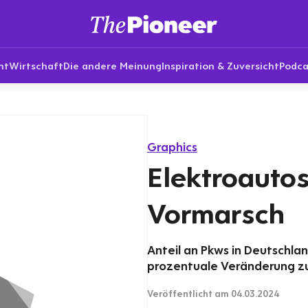
nt
Wirtschaft
Die andere Meinung
Inspiration & Zuversicht
Podca
Graphics
Elektroauto
Vormarsch
Anteil an Pkws in Deutschla
prozentuale Veränderung z
Veröffentlicht
am 04.03.2024