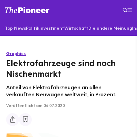
Top News
Politik
Investment
Wirtschaft
Die andere Meinung
In
Graphics
Elektrofahrzeuge sind noch
Nischenmarkt
Anteil von Elektrofahrzeugen an allen
verkauften Neuwagen weltweit, in Prozent.
Veröffentlicht
am 04.07.2020