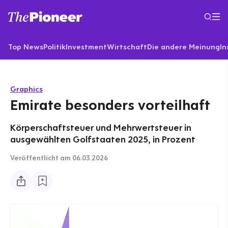
Top News
Politik
Investment
Wirtschaft
Die andere Meinung
In
Graphics
Emirate besonders vorteilhaft
Körperschaftsteuer und Mehrwertsteuer in
ausgewählten Golfstaaten 2025, in Prozent
Veröffentlicht
am 06.03.2026