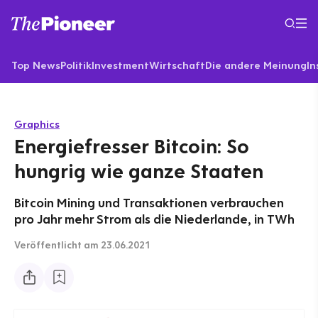
Top News
Politik
Investment
Wirtschaft
Die andere Meinung
In
Graphics
Energiefresser Bitcoin: So
hungrig wie ganze Staaten
Bitcoin Mining und Transaktionen verbrauchen
pro Jahr mehr Strom als die Niederlande, in TWh
Veröffentlicht
am 23.06.2021