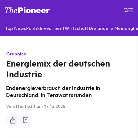
Top News
Politik
Investment
Wirtschaft
Die andere Meinung
In
Graphics
Energiemix der deutschen
Industrie
Endenergieverbrauch der Industrie in
Deutschland, in Terawattstunden
Veröffentlicht
am 17.12.2025