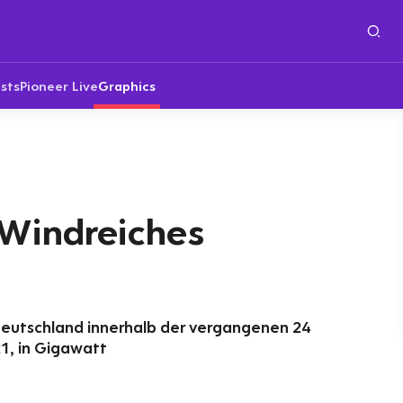
sts
Pioneer Live
Graphics
 Windreiches
d
n Deutschland innerhalb der vergangenen 24
1, in Gigawatt