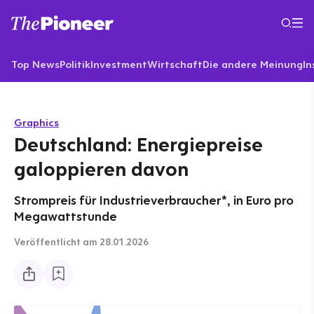
Top News
Politik
Investment
Wirtschaft
Die andere Meinung
In
Graphics
Deutschland: Energiepreise
galoppieren davon
Strompreis für Industrieverbraucher*, in Euro pro
Megawattstunde
Veröffentlicht
am 28.01.2026