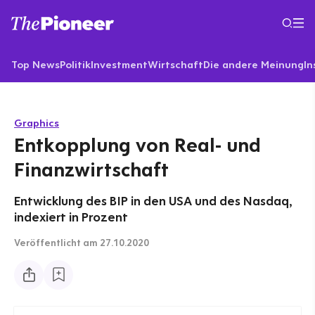
Top News
Politik
Investment
Wirtschaft
Die andere Meinung
In
Graphics
Entkopplung von Real- und
Finanzwirtschaft
Entwicklung des BIP in den USA und des Nasdaq,
indexiert in Prozent
Veröffentlicht
am 27.10.2020