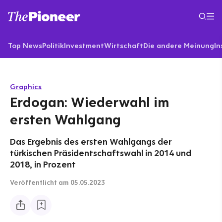
Top News
Politik
Investment
Wirtschaft
Die andere Meinung
In
Graphics
Erdogan: Wiederwahl im
ersten Wahlgang
Das Ergebnis des ersten Wahlgangs der
türkischen Präsidentschaftswahl in 2014 und
2018, in Prozent
Veröffentlicht
am 05.05.2023