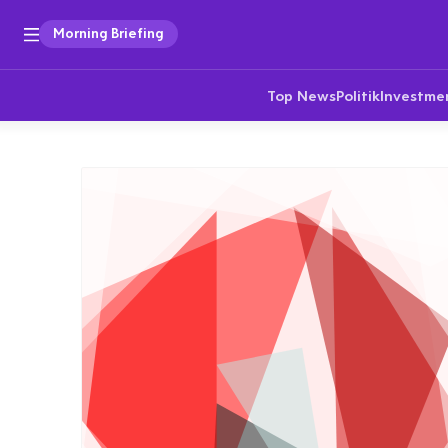
Morning Briefing
Top News
Politik
Investme