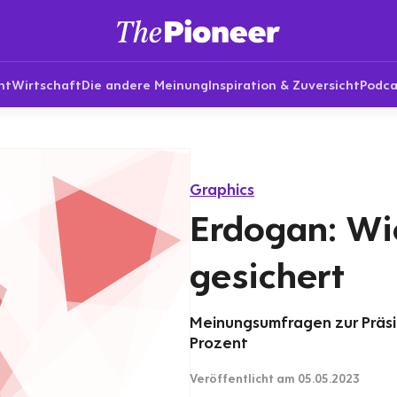
nt
Wirtschaft
Die andere Meinung
Inspiration & Zuversicht
Podca
Graphics
Erdogan: Wi
gesichert
Meinungsumfragen zur Präside
Prozent
Veröffentlicht
am 05.05.2023