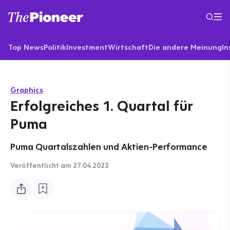
Top News
Politik
Investment
Wirtschaft
Die andere Meinung
In
Graphics
Erfolgreiches 1. Quartal für
Puma
Puma Quartalszahlen und Aktien-Performance
Veröffentlicht
am 27.04.2023