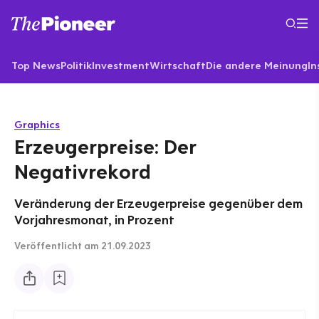
Top News
Politik
Investment
Wirtschaft
Die andere Meinung
In
Graphics
Erzeugerpreise: Der
Negativrekord
Veränderung der Erzeugerpreise gegenüber dem
Vorjahresmonat, in Prozent
Veröffentlicht
am 21.09.2023