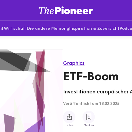
nt
Wirtschaft
Die andere Meinung
Inspiration & Zuversicht
Podca
Graphics
ETF-Boom
Investitionen europäischer An
Veröffentlicht
am 18.02.2025
Teilen
Merken