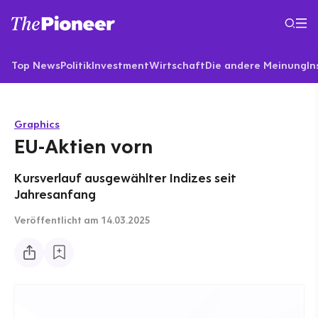
Top News
Politik
Investment
Wirtschaft
Die andere Meinung
In
Graphics
EU-Aktien vorn
Kursverlauf ausgewählter Indizes seit
Jahresanfang
Veröffentlicht
am 14.03.2025