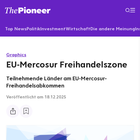
Top News
Politik
Investment
Wirtschaft
Die andere Meinung
In
Graphics
EU-Mercosur Freihandelszone
Teilnehmende Länder am EU-Mercosur-
Freihandelsabkommen
Veröffentlicht
am 18.12.2025