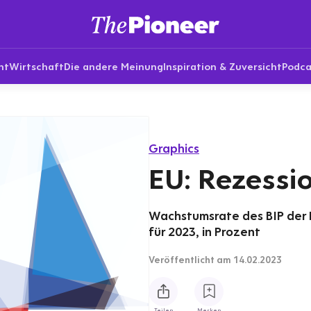
nt
Wirtschaft
Die andere Meinung
Inspiration & Zuversicht
Podca
Graphics
EU: Rezessi
Wachstumsrate des BIP der 
für 2023, in Prozent
Veröffentlicht
am 14.02.2023
Teilen
Merken