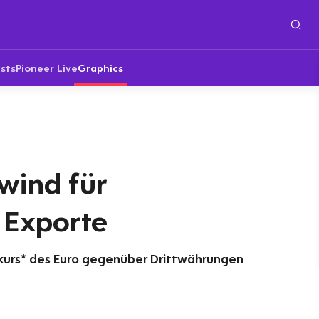
sts
Pioneer Live
Graphics
wind für
 Exporte
kurs* des Euro gegenüber Drittwährungen