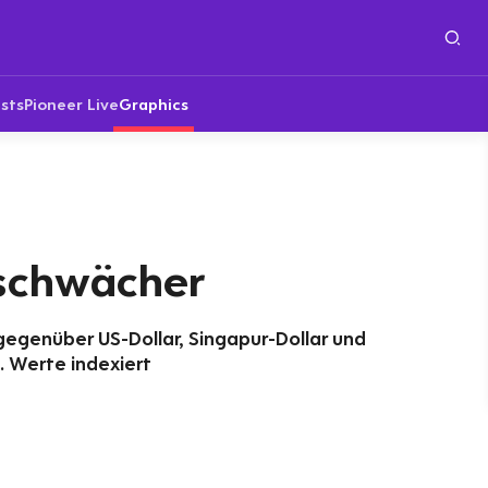
sts
Pioneer Live
Graphics
schwächer
egenüber US-Dollar, Singapur-Dollar und
. Werte indexiert