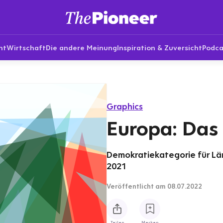
nt
Wirtschaft
Die andere Meinung
Inspiration & Zuversicht
Podca
Graphics
Europa: Das
Demokratiekategorie für Lä
2021
Veröffentlicht
am 08.07.2022
Teilen
Merken