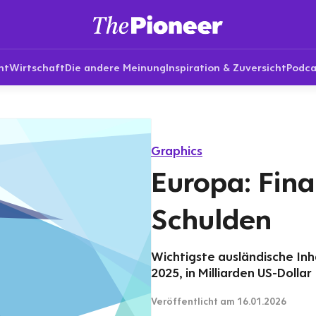
nt
Wirtschaft
Die andere Meinung
Inspiration & Zuversicht
Podca
Graphics
Europa: Fina
Schulden
Wichtigste ausländische In
2025, in Milliarden US-Dollar
Veröffentlicht
am 16.01.2026